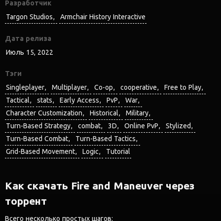
Разработчик
Targon Studios
Armchair History Interactive
Дата релиза
Июль 15, 2022
Тэги
Singleplayer
Multiplayer
Co-op
cooperative
Free to Play
Tactical
stats
Early Access
PvP
War
Character Customization
Historical
Military
Turn-Based Strategy
combat
3D
Online PvP
Stylized
Turn-Based Combat
Turn-Based Tactics
Grid-Based Movement
Logic
Tutorial
Как скачать Fire and Maneuver через
торрент
Всего несколько простых шагов: