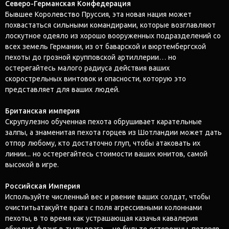
Северо-Германская Конфедерация
Бывшее Королевство Пруссия, эта новая нация может
похвастаться сильными командирами, которые возглавляют
лоскутное одеяло из хорошо вооруженных подразделений со
всех земель Германии, из от баварской и вюртембергской
пехоты до грозной крупповской артиллерии… но
остерегайтесь малого радиуса действия ваших
скорострельных винтовок и опасности, которую это
представляет для ваших людей.
Британская империя
Скрупулезно обученная пехота обрушивает карательные
залпы, а знаменитая пехота горцев из Шотландии может дать
отпор любому, кто достаточно глуп, чтобы атаковать их
линии... но остерегайтесь стоимости ваших юнитов, самой
высокой в ​​игре.
Российская Империя
Используйте численный вес и рвение ваших солдат, чтобы
очиститьатакуйте врага с поля агрессивными колоннами
пехоты, в то время как устрашающая казачья кавалерия
обходит фланг в тылу врага… но будьте осторожны, потеряв