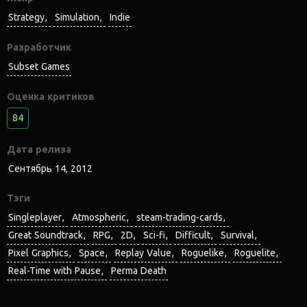
Strategy
Simulation
Indie
Разработчик
Subset Games
Оценка критиков
84
Дата релиза
Сентябрь 14, 2012
Тэги
Singleplayer
Atmospheric
steam-trading-cards
Great Soundtrack
RPG
2D
Sci-fi
Difficult
Survival
Pixel Graphics
Space
Replay Value
Roguelike
Roguelite
Real-Time with Pause
Perma Death