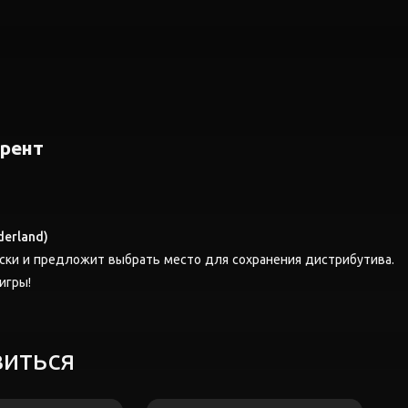
ррент
derland)
ски и предложит выбрать место для сохранения дистрибутива.
 игры!
виться