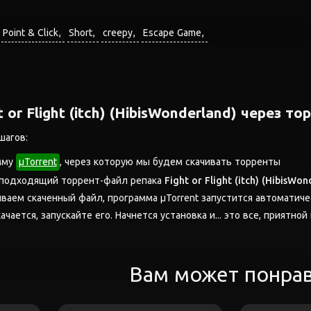
Point & Click
Short
creepy
Escape Game
 or Flight (itch) (HibisWonderland) через то
шагов:
мму
μTorrent
, через которую мы будем скачивать торренты
 подходящий торрент-файл репака
Fight or Flight (itch) (HibisWon
аем скаченный файл, программа μTorrent запустится автоматиче
ачается, запускайте его. Начнется установка и... это все, приятной
Вам может понра