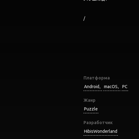
Платформа
Android
macOS
PC
Жанр
Puzzle
Разработчик
HibisWonderland