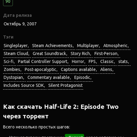
90
Дата релиза
Октябрь 9, 2007
Тэги
Singleplayer
Steam Achievements
Multiplayer
Atmospheric
Steam Cloud
Great Soundtrack
Story Rich
First-Person
Sci-fi
Partial Controller Support
Horror
FPS
Classic
stats
Zombies
Post-apocalyptic
Captions available
Aliens
Dystopian
Commentary available
Episodic
Includes Source SDK
Silent Protagonist
Как скачать Half-Life 2: Episode Two
через торрент
Всего несколько простых шагов: