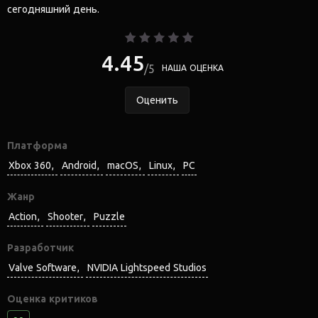
сегодняшний день.
4.45
5
НАША ОЦЕНКА
Оценить
Платформа
Xbox 360
Android
macOS
Linux
PC
Жанр
Action
Shooter
Puzzle
Разработчик
Valve Software
NVIDIA Lightspeed Studios
Оценка критиков