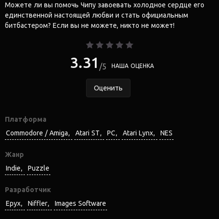
Можете ли вы помочь Чипу завоевать холодное сердце его
единственной настоящей любви и стать официальным
битбастером? Если вы не можете, никто не может!
3.31
5
НАША ОЦЕНКА
Оценить
Платформа
Commodore / Amiga
Atari ST
PC
Atari Lynx
NES
Жанр
Indie
Puzzle
Разработчик
Epyx
Niffler
Images Software