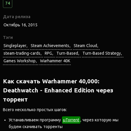
74
Дата релиза
Октябрь 16, 2015
Тэги
Singleplayer
Steam Achievements
Steam Cloud
steam-trading-cards
RPG
Turn-Based
Turn-Based Strategy
Games Workshop
Warhammer 40K
Как скачать Warhammer 40,000:
Deathwatch - Enhanced Edition через
торрент
Всего несколько простых шагов:
Устанавливаем программу
μTorrent
, через которую мы
будем скачивать торренты