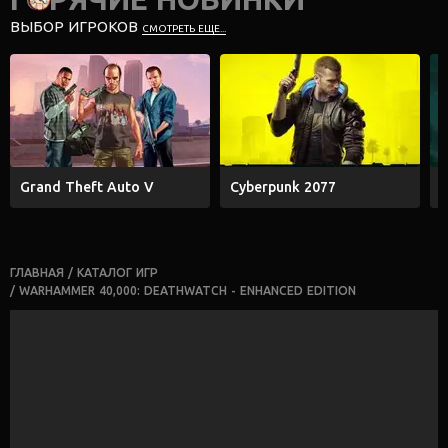
ВЫБОР ИГРОКОВ
СМОТРЕТЬ ЕЩЕ...
Grand Theft Auto V
Cyberpunk 2077
E
ГЛАВНАЯ
/
КАТАЛОГ ИГР
/
WARHAMMER 40,000: DEATHWATCH - ENHANCED EDITION