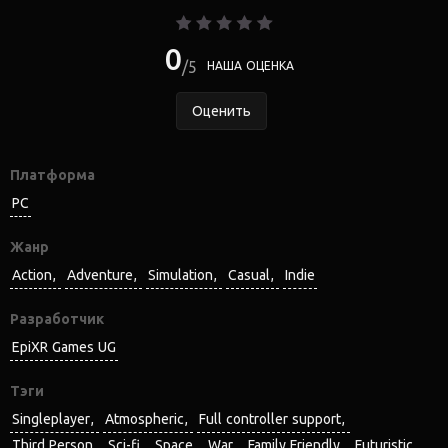
0
5
НАША ОЦЕНКА
Оценить
Платформа
PC
Жанр
Action
Adventure
Simulation
Casual
Indie
Разработчик
EpiXR Games UG
Тэги
Singleplayer
Atmospheric
Full controller support
Third Person
Sci-fi
Space
War
Family Friendly
Futuristic