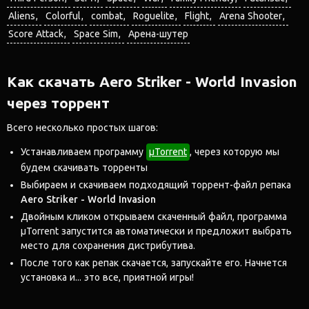
Aliens
Colorful
combat
Roguelite
Flight
Arena Shooter
Score Attack
Space Sim
Арена-шутер
Как скачать Aero Striker - World Invasion
через торрент
Всего несколько простых шагов:
Устанавливаем программу
μTorrent
, через которую мы
будем скачивать торренты
Выбираем и скачиваем подходящий торрент-файл репака
Aero Striker - World Invasion
Двойным кликом открываем скаченный файл, программа
μTorrent запустится автоматически и предложит выбрать
место для сохранения дистрибутива.
После того как репак скачается, запускайте его. Начнется
установка и... это все, приятной игры!