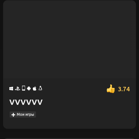
3.74
VVVVVV
Мои игры