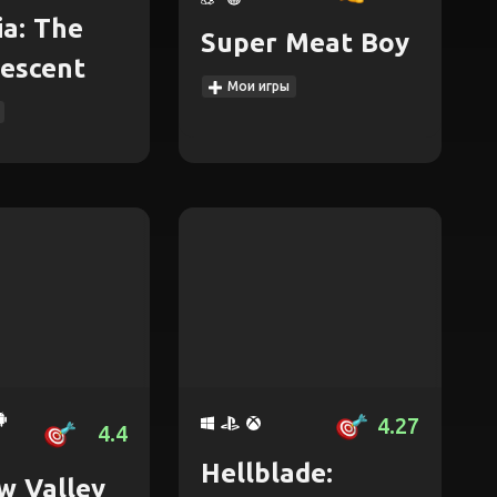
a: The
Super Meat Boy
escent
Мои игры
4.27
4.4
Hellblade:
w Valley