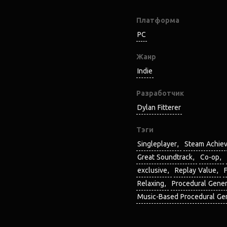
Платформа
PC
Жанр
Indie
Разработчик
Dylan Fitterer
Тэги
Singleplayer
Steam Achie
Great Soundtrack
Co-op
exclusive
Replay Value
Relaxing
Procedural Gene
Music-Based Procedural Ge