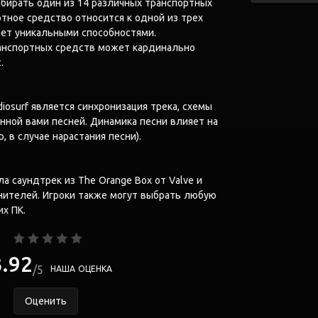
ыбирать один из 14 различных транспортных
тное средство относится к одной из трех
ает уникальными способностями.
анспортных средств может кардинально
.
iosurf является синхронизация трека, схемы
нной вами песней. Динамика песни влияет на
 в случае нарастания песни).
а саундтрек из The Orange Box от Valve и
нителей. Игроки также могут выбрать любую
х ПК.
3.92
5
НАША ОЦЕНКА
Оценить