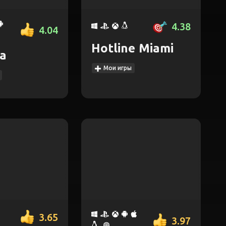
4.38
4.04
Hotline Miami
ia
Мои игры
3.65
3.97