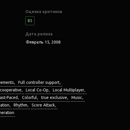
Оценка критиков
85
Дата релиза
Февраль 15, 2008
vements
Full controller support
cooperative
Local Co-Op
Local Multiplayer
Fast-Paced
Colorful
true exclusive
Music
ration
Rhythm
Score Attack
neration