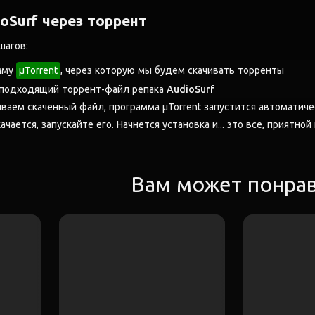
oSurf через торрент
шагов:
мму
μTorrent
, через которую мы будем скачивать торренты
 подходящий торрент-файл репака
AudioSurf
аем скаченный файл, программа μTorrent запустится автоматиче
ачается, запускайте его. Начнется установка и... это все, приятной
Вам может понра