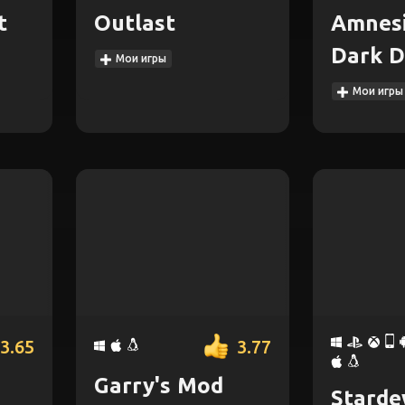
t
Outlast
Amnesi
Dark D
Мои игры
Мои игры
3.65
3.77
Garry's Mod
Starde