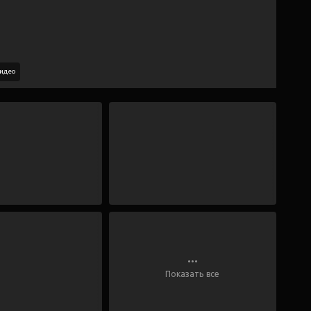
идео
...
Показать все