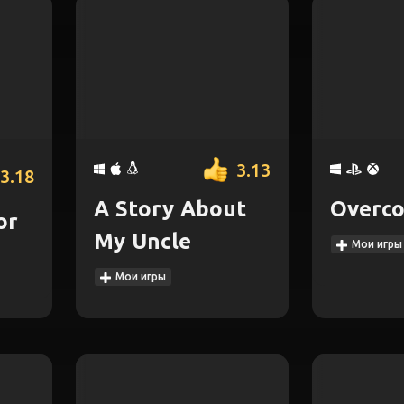
3.13
3.18
A Story About
Overc
or
My Uncle
Мои игры
Мои игры