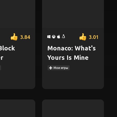
3.84
3.01
Block
Monaco: What's
r
Yours Is Mine
Мои игры