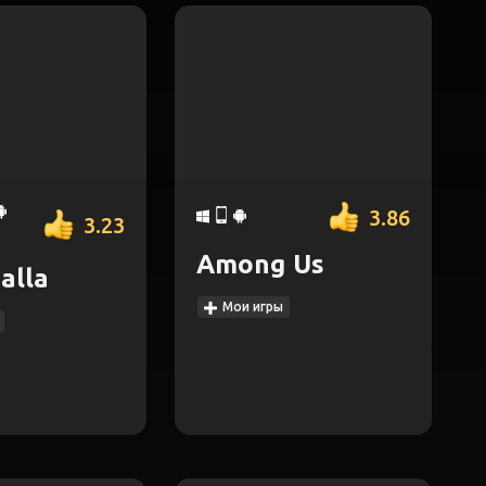
3.86
3.23
Among Us
alla
Мои игры