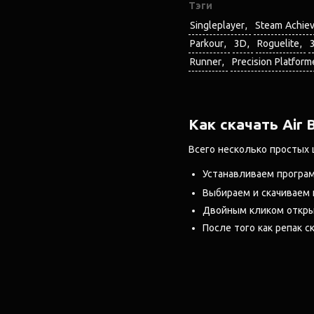
Тэги
Singleplayer
Steam Achie
Parkour
3D
Roguelite
Runner
Precision Platform
Как скачать Air 
Всего несколько простых 
Устанавливаем програ
Выбираем и скачиваем
Двойным кликом открыв
После того как репак ск