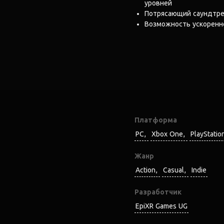
уровней
Потрясающий саундтре
Возможность ускоренн
Платформа
PC
Xbox One
PlayStatio
Жанр
Action
Casual
Indie
Разработчик
EpiXR Games UG