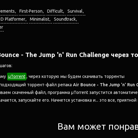
vements
First-Person
Difficult
Survival
3D Platformer
Minimalist
Soundtrack
er
Bounce - The Jump 'n' Run Challenge через т
шагов:
мму
μTorrent
, через которую мы будем скачивать торренты
 подходящий торрент-файл репака
Air Bounce - The Jump 'n' Run 
аем скаченный файл, программа μTorrent запустится автоматиче
ачается, запускайте его. Начнется установка и... это все, приятной
Вам может понра