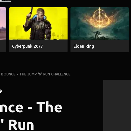
Cyberpunk 2077
Elden Ring
R BOUNCE - THE JUMP 'N' RUN CHALLENGE
nce - The
' Run