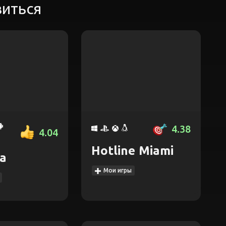
виться
4.38
4.04
Hotline Miami
ia
Мои игры