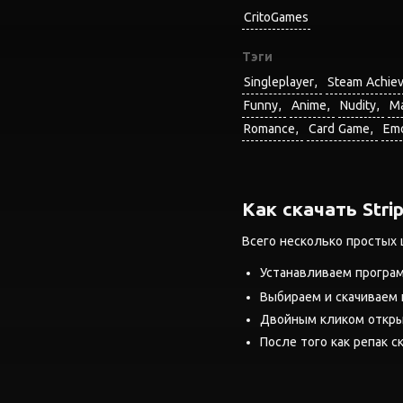
CritoGames
Тэги
Singleplayer
Steam Achie
Funny
Anime
Nudity
M
Romance
Card Game
Emo
Как скачать Stri
Всего несколько простых 
Устанавливаем програ
Выбираем и скачиваем
Двойным кликом открыв
После того как репак ск