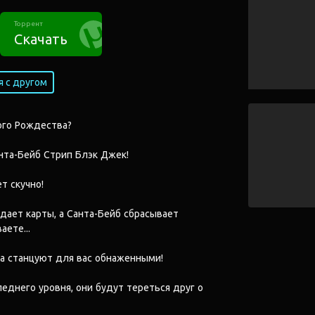
Торрент
Скачать
 с другом
ого Рождества?
нта-Бейб Стрип Блэк Джек!
т скучно!
дает карты, а Санта-Бейб сбрасывает
ете...
ба станцуют для вас обнаженными!
еднего уровня, они будут тереться друг о