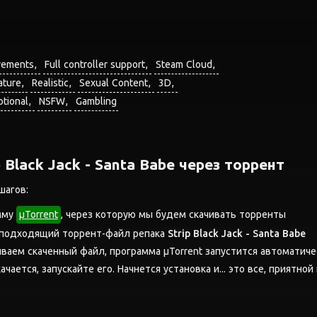
vements
Full controller support
Steam Cloud
ature
Realistic
Sexual Content
3D
tional
NSFW
Gambling
p Black Jack - Santa Babe через торрент
шагов:
мму
μTorrent
, через которую мы будем скачивать торренты
 подходящий торрент-файл репака
Strip Black Jack - Santa Babe
аем скаченный файл, программа μTorrent запустится автоматиче
ачается, запускайте его. Начнется установка и... это все, приятной