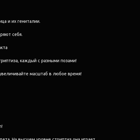
ца и их гениталии.
ряют себя.
акта
триптиза, каждый с разными позами!
увеличивайте масштаб в любое время!
m!
дета. На высшем уровне стриптиз она играет