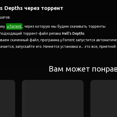
's Depths через торрент
шагов:
мму
μTorrent
, через которую мы будем скачивать торренты
 подходящий торрент-файл репака
Hell's Depths
аем скаченный файл, программа μTorrent запустится автоматиче
ачается, запускайте его. Начнется установка и... это все, приятной
Вам может понра