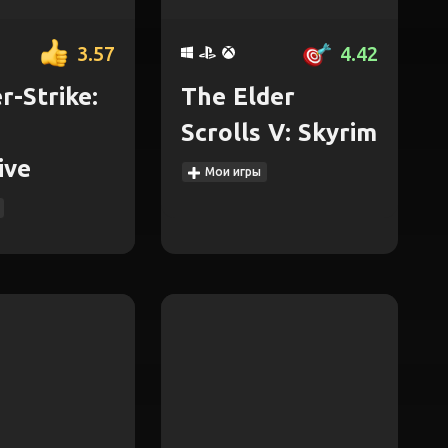
3.57
4.42
r-Strike:
The Elder
Scrolls V: Skyrim
ive
Мои игры