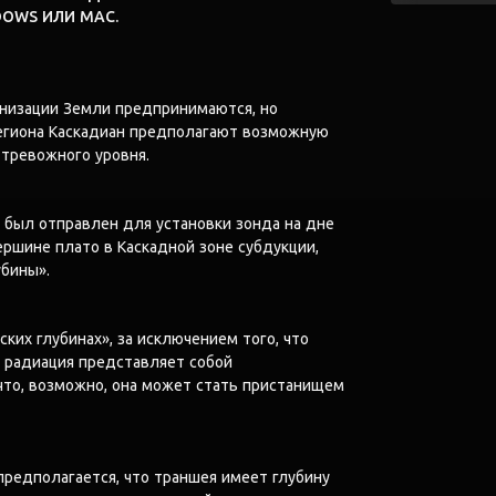
DOWS ИЛИ MAC.
онизации Земли предпринимаются, но
егиона Каскадиан предполагают возможную
 тревожного уровня.
n был отправлен для установки зонда на дне
ршине плато в Каскадной зоне субдукции,
убины».
ких глубинах», за исключением того, что
о радиация представляет собой
что, возможно, она может стать пристанищем
редполагается, что траншея имеет глубину