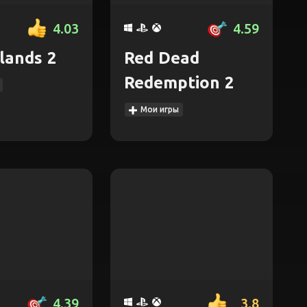
4.03
4.59
lands 2
Red Dead
Redemption 2
Мои игры
4.39
3.8