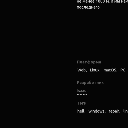
не менее 1000 м, и мы н
последнего.
Платформа
Web
Linux
macOS
PC
Разработчик
Isaac
Тэги
hell
windows
repair
li