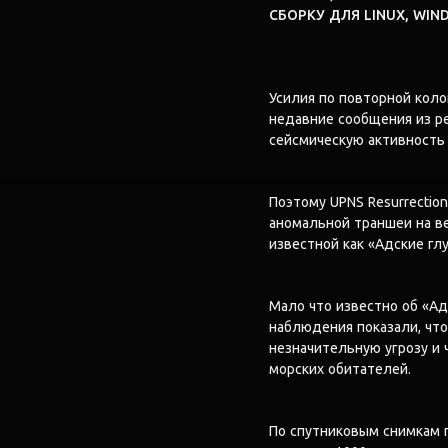
СБОРКУ ДЛЯ LINUX, WIN
Усилия по повторной кол
недавние сообщения из р
сейсмическую активность
Поэтому UPNS Resurrectio
аномальной траншеи на ве
известной как «Адские гл
Мало что известно об «Адс
наблюдения показали, чт
незначительную угрозу и 
морских обитателей.
По спутниковым снимкам п