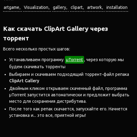
artgame
Visualization
gallery
clipart
artwork
installation
Как скачать ClipArt Gallery через
торрент
Всего несколько простых шагов:
Устанавливаем программу
μTorrent
, через которую мы
будем скачивать торренты
Выбираем и скачиваем подходящий торрент-файл репака
ClipArt Gallery
Двойным кликом открываем скаченный файл, программа
μTorrent запустится автоматически и предложит выбрать
место для сохранения дистрибутива.
После того как репак скачается, запускайте его. Начнется
установка и... это все, приятной игры!