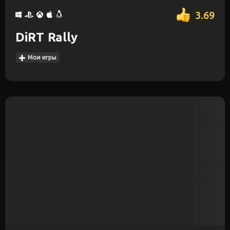
3.69
DiRT Rally
Мои игры