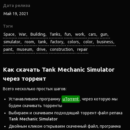
Дата релиза
Май 19, 2021
Тэги
Space
War
Building
Tanks
fun
work
cars
gun
simulator
room
tank
factory
colors
color
business
paint
museum
drive
construction
repair
Как скачать Tank Mechanic Simulator
через торрент
Всего несколько простых шагов:
Устанавливаем программу
μTorrent
, через которую мы
будем скачивать торренты
Выбираем и скачиваем подходящий торрент-файл репака
Tank Mechanic Simulator
Двойным кликом открываем скаченный файл, программа