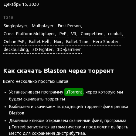
Декабрь 15, 2020
Тэги
Singleplayer
Multiplayer
First-Person
Cross-Platform Multiplayer
PvP
VR
Competitive
combat
Online PvP
Bullet Hell
Noir
Bullet Time
Hero Shooter
deckbuilding
3D Fighter
3D-файтинг
Как скачать Blaston через торрент
Всего несколько простых шагов:
Устанавливаем программу
μTorrent
, через которую мы
будем скачивать торренты
Выбираем и скачиваем подходящий торрент-файл репака
Blaston
Двойным кликом открываем скаченный файл, программа
μTorrent запустится автоматически и предложит выбрать
место для сохранения дистрибутива.