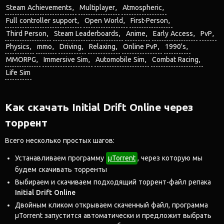
Steam Achievements
Multiplayer
Atmospheric
Full controller support
Open World
First-Person
Third Person
Steam Leaderboards
Anime
Early Access
PvP
Physics
mmo
Driving
Relaxing
Online PvP
1990's
MMORPG
Immersive Sim
Automobile Sim
Combat Racing
Life Sim
Как скачать Initial Drift Online через
торрент
Всего несколько простых шагов:
Устанавливаем программу
μTorrent
, через которую мы
будем скачивать торренты
Выбираем и скачиваем подходящий торрент-файл репака
Initial Drift Online
Двойным кликом открываем скаченный файл, программа
μTorrent запустится автоматически и предложит выбрать