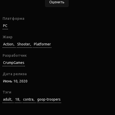
Оценить
Платформа
PC
Жанр
Action
Shooter
Platformer
Разработчик
CrumpGames
Дата релиза
Июнь 10, 2020
Тэги
adult
18
contra
goop-troopers