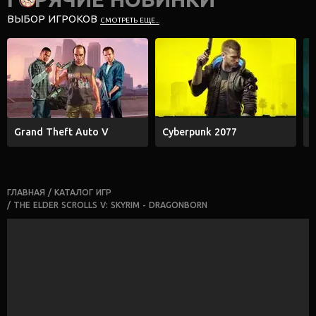
ВЫБОР ИГРОКОВ
СМОТРЕТЬ ЕЩЕ...
Grand Theft Auto V
Cyberpunk 2077
E
ГЛАВНАЯ
/
КАТАЛОГ ИГР
/
THE ELDER SCROLLS V: SKYRIM - DRAGONBORN