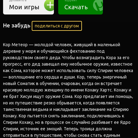
Добавить в
Торрент
Мои игры
Скачать
Не забудь
поделиться с другом
Кор Метеор — молодой человек, живущий в маленькой
деревне у моря и обучающийся фехтованию под
руководством своего деда. Чтобы вознаградить Кора за его
прогресс, его дед завещал ему необычное оружие, известное
как Сома, которое может использовать силу Спирии человека
— воплощение его сердца и души. Кор, теперь энергичный
новый Соматик в обучении, очарован, когда он встречает
красивую молодую женщину по имени Кохаку Хартс. Кохаку и
ее брат Хисуи ищут оружие Сома. Кор предлагает им помощь,
но их путешествие резко обрывается, когда появляется
таинственная ведьма и накладывает заклинание на Спирию
Кохаку. Кор пытается снять заклинание, подключившись к
Спирии Кохаку, но в процессе он случайно разбивает ее Ядро
Спирии, источник ее эмоций. Теперь троица должна
отправиться в путешествие, чтобы снова стать единым