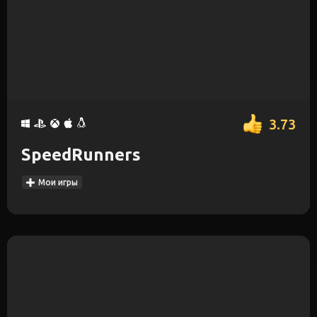
3.73
SpeedRunners
Мои игры