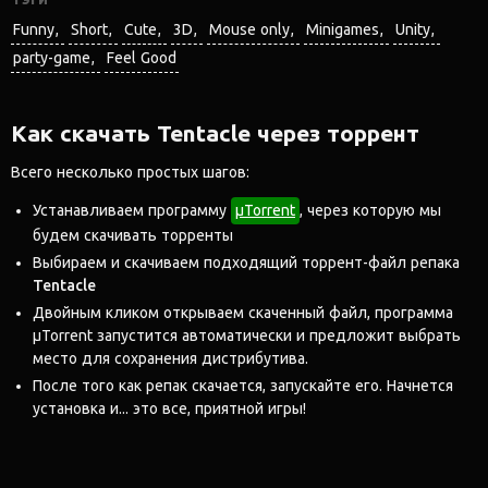
Funny
Short
Cute
3D
Mouse only
Minigames
Unity
party-game
Feel Good
Как скачать Tentacle через торрент
Всего несколько простых шагов:
Устанавливаем программу
μTorrent
, через которую мы
будем скачивать торренты
Выбираем и скачиваем подходящий торрент-файл репака
Tentacle
Двойным кликом открываем скаченный файл, программа
μTorrent запустится автоматически и предложит выбрать
место для сохранения дистрибутива.
После того как репак скачается, запускайте его. Начнется
установка и... это все, приятной игры!