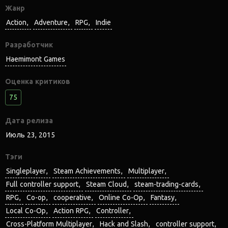
Жанр
Action
Adventure
RPG
Indie
Разработчик
Haemimont Games
Оценка критиков
75
Дата релиза
Июль 23, 2015
Тэги
Singleplayer
Steam Achievements
Multiplayer
Full controller support
Steam Cloud
steam-trading-cards
RPG
Co-op
cooperative
Online Co-Op
Fantasy
Local Co-Op
Action RPG
Controller
Cross-Platform Multiplayer
Hack and Slash
controller support