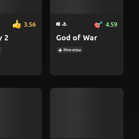
3.56
4.59
y 2
God of War
Мои игры