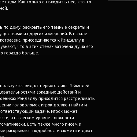
ет дом. Как только он входит в нее, кто-то
ной.
 по дому, раскрыть его темные секреты и
уществами из других измерений. В начале
экстрасенс, присоединяется к Рэндаллу в
узнают, что в этих стенах заточена душа его
но гораздо больше.
используется вид от первого лица. Геймплей
овательностями аркадных действий и
боевиках Рэндаллу приходится расстреливать
шении головоломок игрок должен найти и
оответствующий задаче. Игрок может
сти, а на легком уровне сложности
оматически. Есть также много писем и
рые раскрывают подробности сюжета и дают