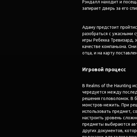
Рэндалл находит и посеща
запирает дверь за его спи
Адаму предстоит пройтись
разобраться с ужасными с
игры Ребекка Тревизард, 
качестве компаньона. Они 
отца, и на карту поставле
Игровой процесс
В Realms of the Haunting 
чередуется между послед
решения головоломок. В 
монстров-нежить. При ре
использовать предмет, с
настроить уровень сложно
предметы выбираются авт
других документов, кото