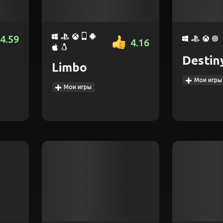
4.59
4.16
Destin
Limbo
2
Мои игры
Мои игры