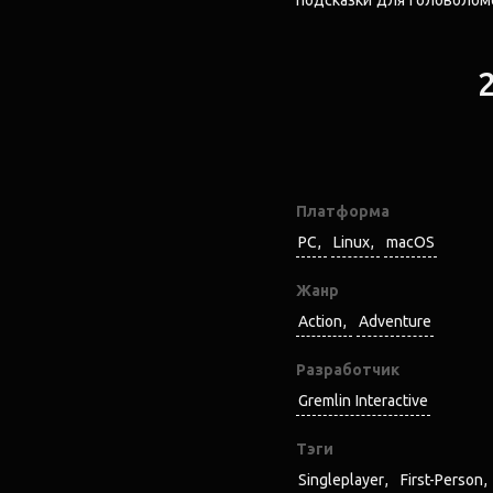
подсказки для головолом
Платформа
PC
Linux
macOS
Жанр
Action
Adventure
Разработчик
Gremlin Interactive
Тэги
Singleplayer
First-Person