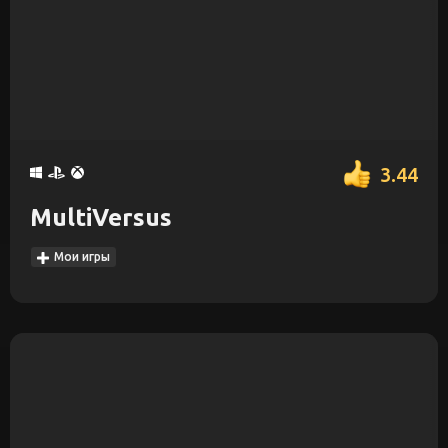
3.44
MultiVersus
Мои игры