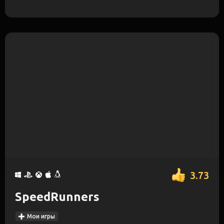
3.73
SpeedRunners
Мои игры