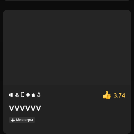
3.74
VVVVVV
Мои игры