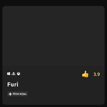
3.9
Furi
Мои игры