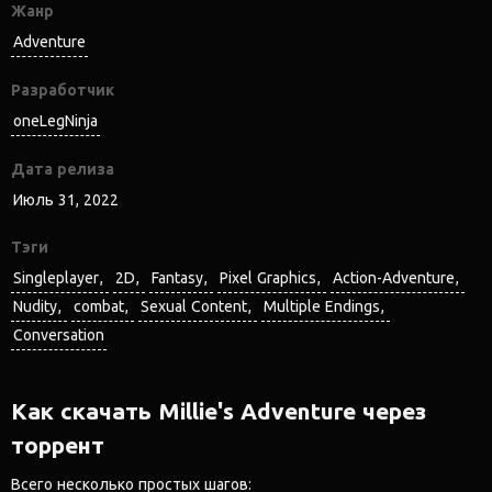
Жанр
Adventure
Разработчик
oneLegNinja
Дата релиза
Июль 31, 2022
Тэги
Singleplayer
2D
Fantasy
Pixel Graphics
Action-Adventure
Nudity
combat
Sexual Content
Multiple Endings
Conversation
Как скачать Millie's Adventure через
торрент
Всего несколько простых шагов: