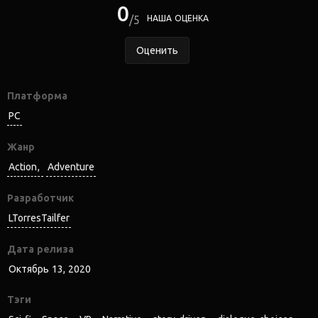
0
5
НАША ОЦЕНКА
Оценить
Платформа
PC
Жанр
Action
Adventure
Разработчик
LTorresTailfer
Дата релиза
Октябрь 13, 2020
Тэги