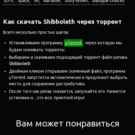
Sci-fi
Space
VR
Narrative
story-driven
dialogue-choices
Как скачать Shibboleth через торрент
Всего несколько простых шагов:
Устанавливаем программу
μTorrent
, через которую мы
будем скачивать торренты
Выбираем и скачиваем подходящий торрент-файл репака
Shibboleth
Двойным кликом открываем скаченный файл, программа
μTorrent запустится автоматически и предложит выбрать
место для сохранения дистрибутива.
После того как репак скачается, запускайте его. Начнется
установка и... это все, приятной игры!
Вам может понравиться