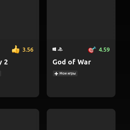
3.56
4.59
y 2
God of War
Мои игры