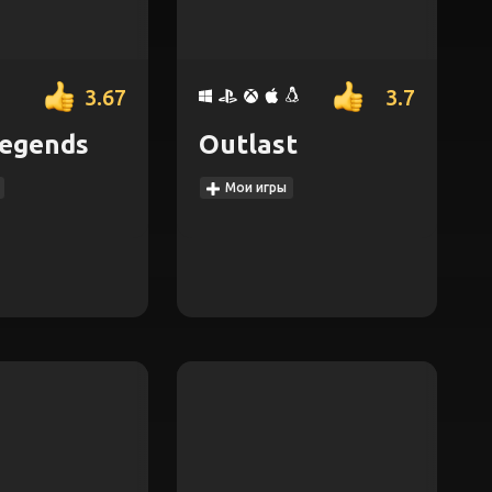
3.67
3.7
egends
Outlast
Мои игры