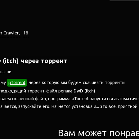
n Crawler
18
(itch) через торрент
шагов:
мму
μTorrent
, через которую мы будем скачивать торренты
 подходящий торрент-файл репака
DwD (itch)
аем скаченный файл, программа μTorrent запустится автоматиче
ачается, запускайте его. Начнется установка и... это все, приятной
Вам может понра