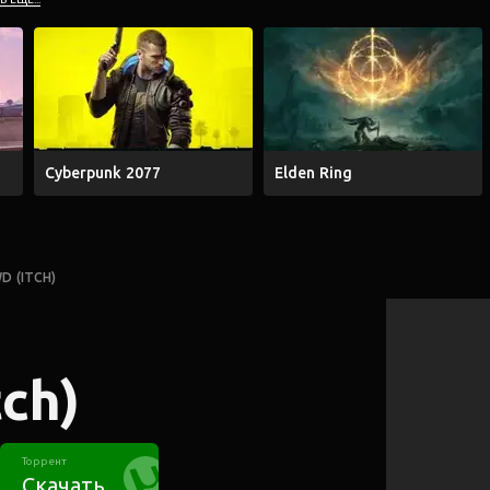
Cyberpunk 2077
Elden Ring
D (ITCH)
ch)
Торрент
Скачать