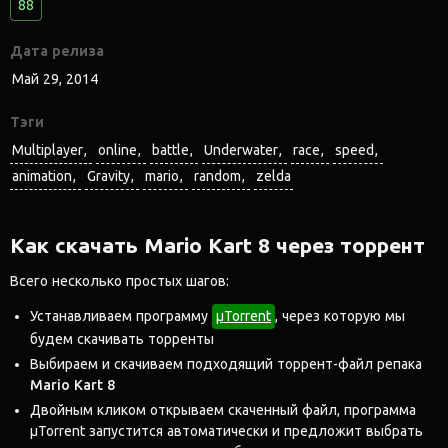
88
Дата релиза
Май 29, 2014
Тэги
Multiplayer
online
battle
Underwater
race
speed
animation
Gravity
mario
random
zelda
Как скачать Mario Kart 8 через торрент
Всего несколько простых шагов:
Устанавливаем программу
μTorrent
, через которую мы
будем скачивать торренты
Выбираем и скачиваем подходящий торрент-файл репака
Mario Kart 8
Двойным кликом открываем скаченный файл, программа
μTorrent запустится автоматически и предложит выбрать