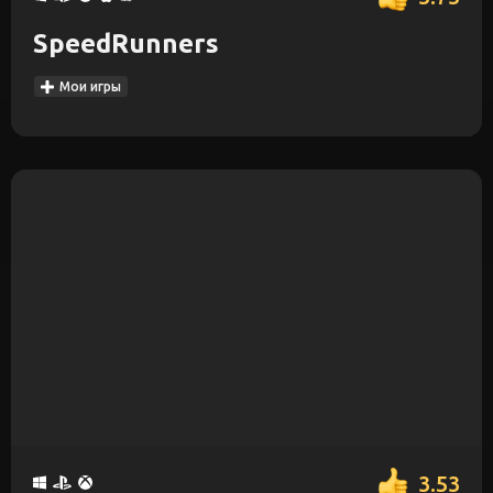
SpeedRunners
Мои игры
3.53