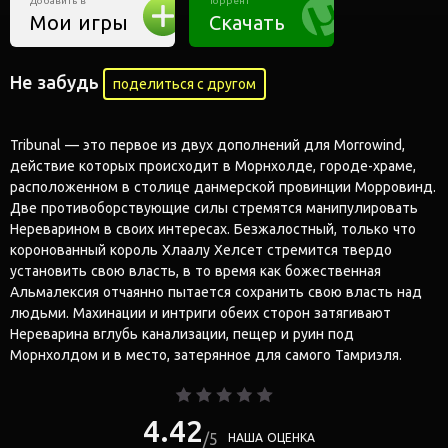
Добавить в
Торрент
Мои игры
Скачать
Не забудь
поделиться с другом
Tribunal — это первое из двух дополнений для Morrowind,
действие которых происходит в Морнхолде, городе-храме,
расположенном в столице данмерской провинции Морровинд.
Две противоборствующие силы стремятся манипулировать
Нереварином в своих интересах. Безжалостный, только что
коронованный король Хлаалу Хелсет стремится твердо
установить свою власть, в то время как божественная
Альмалексия отчаянно пытается сохранить свою власть над
людьми. Махинации и интриги обеих сторон затягивают
Нереварина вглубь канализации, пещер и руин под
Морнхолдом и в место, затерянное для самого Тамриэля.
4.42
5
НАША ОЦЕНКА