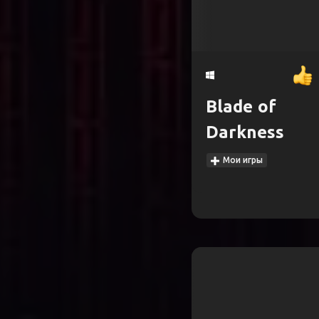
Blade of
Darkness
Мои игры