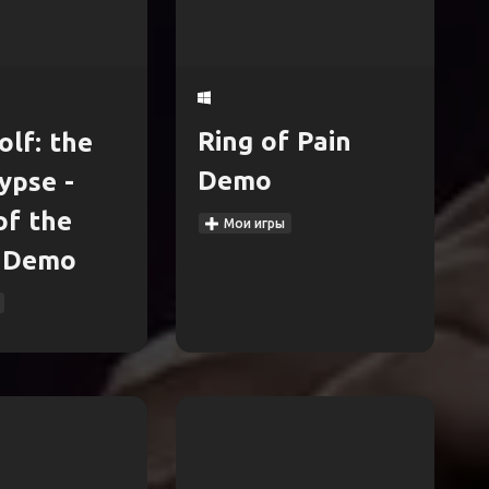
Ring of Pain
lf: the
Demo
ypse -
of the
Мои игры
t Demo