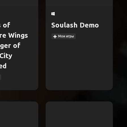
s of
Soulash Demo
re Wings
Мои игры
nger of
City
ted