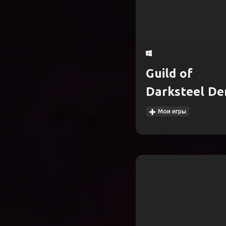
Guild of
Darksteel D
Мои игры