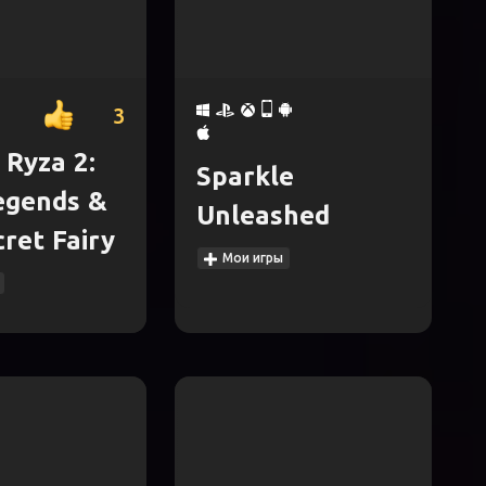
3
 Ryza 2:
Sparkle
egends &
Unleashed
cret Fairy
Мои игры