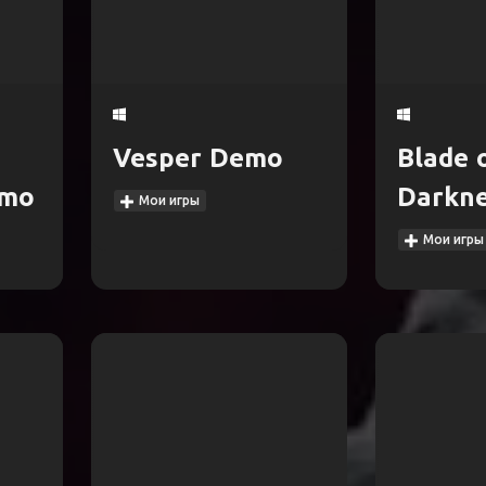
Vesper Demo
Blade 
emo
Darkn
Мои игры
Мои игры