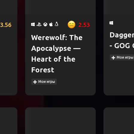
3.56
2.53
Dagger
Werewolf: The
- GOG 
Apocalypse —
Heart of the
Мои игры
Forest
Мои игры