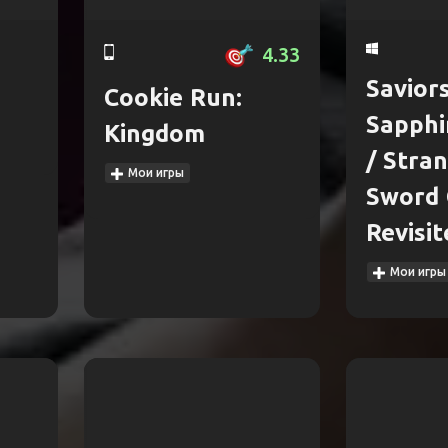
4.33
Savior
Cookie Run:
Sapphi
Kingdom
/ Stra
Мои игры
Sword 
Revisi
Мои игры