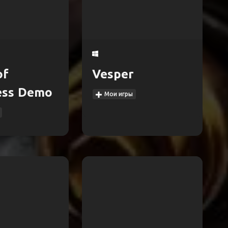
of
Vesper
ess Demo
Мои игры