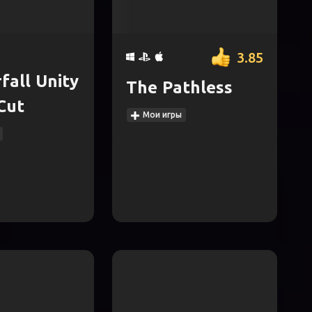
3.85
fall Unity
The Pathless
Cut
Мои игры