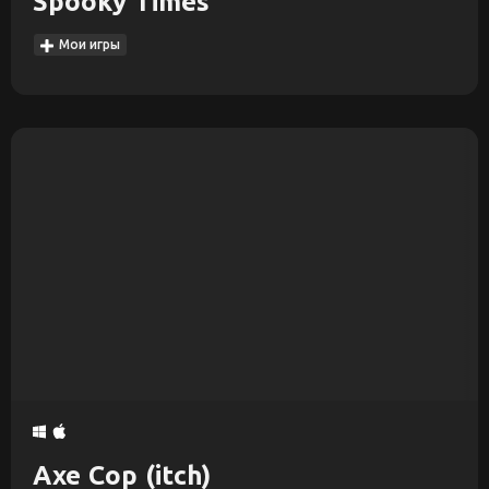
Spooky Times
Мои игры
Axe Cop (itch)