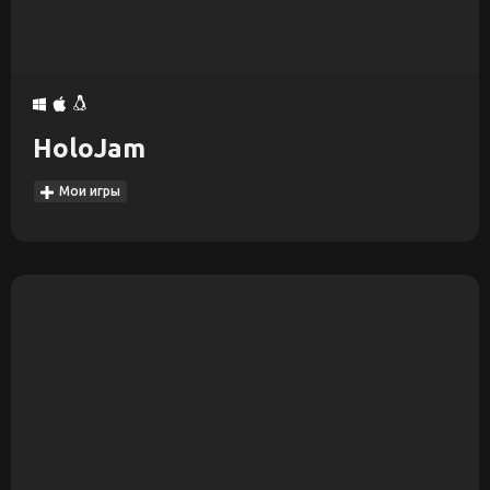
HoloJam
Мои игры