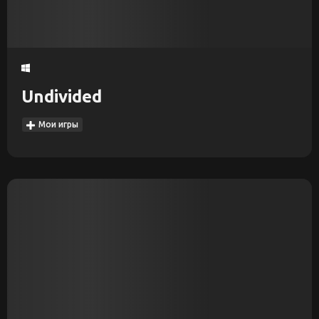
Undivided
Мои игры