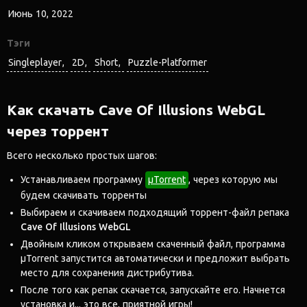
Июнь 10, 2022
Тэги
Singleplayer
2D
Short
Puzzle-Platformer
Как скачать Cave Of Illusions WebGL
через торрент
Всего несколько простых шагов:
Устанавливаем программу
μTorrent
, через которую мы
будем скачивать торренты
Выбираем и скачиваем подходящий торрент-файл репака
Cave Of Illusions WebGL
Двойным кликом открываем скаченный файл, программа
μTorrent запустится автоматически и предложит выбрать
место для сохранения дистрибутива.
После того как репак скачается, запускайте его. Начнется
установка и... это все, приятной игры!